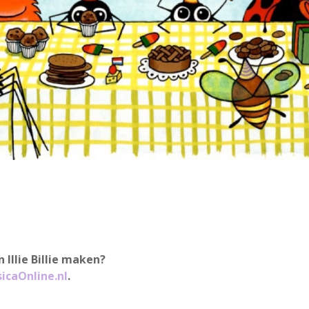
 Illie Billie maken?
icaOnline.nl
.